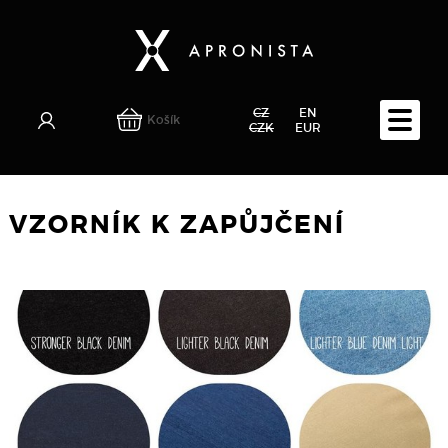
CZ
EN
Košík
CZK
EUR
VZORNÍK K ZAPŮJČENÍ